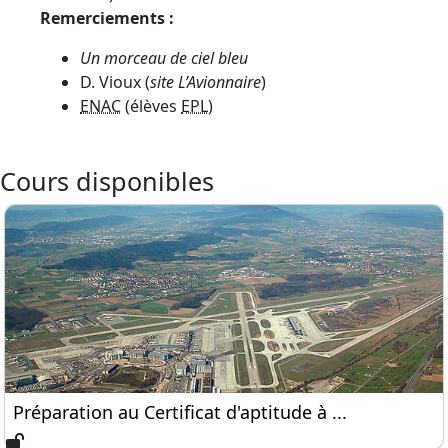
Remerciements :
Un morceau de ciel bleu
D.
Vioux
(
site L’Avionnaire
)
ENAC
(élèves
EPL
)
Cours disponibles
Préparation au Certificat d'aptitude à l'enseignem
Préparation au Certificat d'aptitude à ...